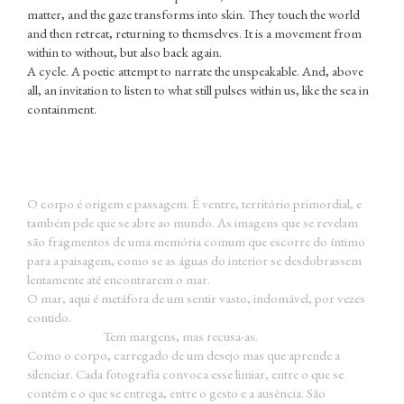
matter, and the gaze transforms into skin. They touch the world
and then retreat, returning to themselves. It is a movement from
within to without, but also back again.
A cycle. A poetic attempt to narrate the unspeakable. And, above
all, an invitation to listen to what still pulses within us, like the sea in
containment.
O corpo é origem e passagem. É ventre, território primordial, e
também pele que se abre ao mundo. As imagens que se revelam
são fragmentos de uma memória comum que escorre do íntimo
para a paisagem, como se as águas do interior se desdobrassem
lentamente até encontrarem o mar.
O mar, aqui é metáfora de um sentir vasto, indomável, por vezes
contido.
Tem margens, mas recusa-as.
Como o corpo, carregado de um desejo mas que aprende a
silenciar. Cada fotografia convoca esse limiar, entre o que se
contém e o que se entrega, entre o gesto e a ausência. São